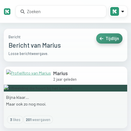
Bericht
Tijdlijn
Bericht van Marius
Losse berichtweergave.
Marius
2 jaar geleden
Bijna
klaar....
Maar
ook
zo
nog
mooi.
3
like
s
201
weergaven