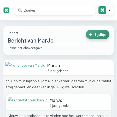
Bericht
Tijdlijn
Bericht van MarJo
Losse berichtweergave.
MarJo
2 jaar geleden
nou,
op
mijn
laptopje
kom
ik
niet
verder,
daarom
mijn
oude
tablet
erbij
gepakt,
en
daar
kan
ik
gelukkig
wel
scrollen.
MarJo
2 jaar geleden
Nieuw
hier,
probeer
uit
te
vinden
hoe
het
werkt
maar
kan
niet