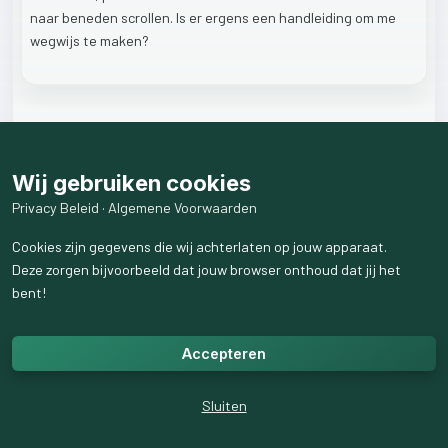
naar
beneden
scrollen.
Is
er
ergens
een
handleiding
om
me
wegwijs
te
maken?
1
weergaven
Wij gebruiken cookies
1
reactie
weergeven
Privacy Beleid
·
Algemene Voorwaarden
Cookies zijn gegevens die wij achterlaten op jouw apparaat.
Deze zorgen bijvoorbeeld dat jouw browser onthoud dat jij het
bent!
Accepteren
Sluiten