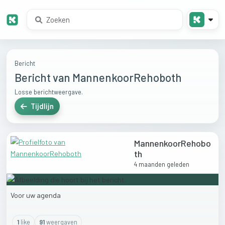
Bericht
Bericht van MannenkoorRehoboth
Losse berichtweergave.
Tijdlijn
MannenkoorRehobo
th
4 maanden geleden
Voor
uw
agenda
1
like
91
weergaven