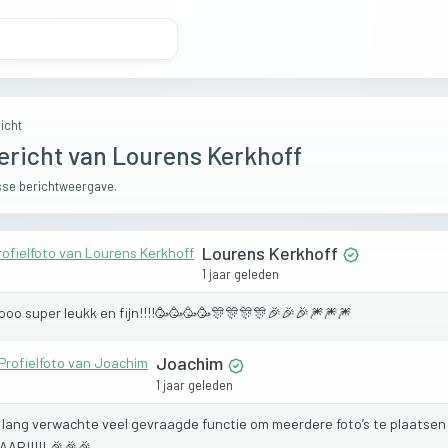
icht
ericht van Lourens Kerkhoff
se berichtweergave.
Lourens Kerkhoff
1 jaar geleden
ooo
super
leukk
en
fijn!!!!🥳🥳🥳🥳🎊🎊🎊🎊🎉🎉🎉🎆🎆🎆
Joachim
1 jaar geleden
e
lang
verwachte
veel
gevraagde
functie
om
meerdere
foto’s
te
plaatse
AAR!!!!!
🎉🎉🎉