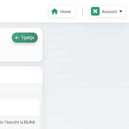
Home
Account
Tijdlijn
n
in
1
bericht
is
BIJNA