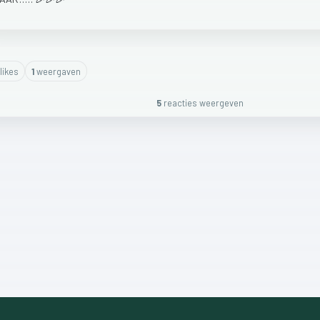
like
s
1
weergaven
5
reactie
s
weergeven