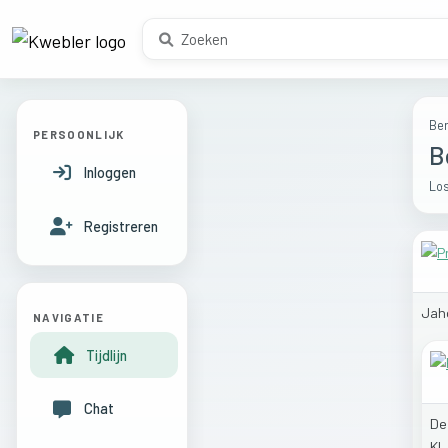
Ber
PERSOONLIJK
B
Inloggen
Los
Registreren
Jah
NAVIGATIE
Tijdlijn
Chat
D
KL