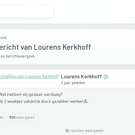
icht
ericht van Lourens Kerkhoff
se berichtweergave.
Lourens Kerkhoff
2 jaar geleden
Wat
hebben
wij
gedaan
vandaag?
eb
2
weekjes
vakantie
dus
k
ga
lekker
werken💪.
ike
358
weergaven
10
reactie
s
weergeven