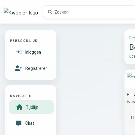
Ber
PERSOONLIJK
B
Inloggen
Los
Registreren
Hii!
NAVIGATIE
Ik
h
Tijdlijn
1
l
Chat