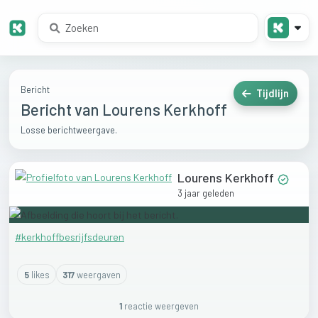
Bericht
Tijdlijn
Bericht van Lourens Kerkhoff
Losse berichtweergave.
Lourens Kerkhoff
3 jaar geleden
#kerkhoffbesrijfsdeuren
5
like
s
317
weergaven
1
reactie
weergeven