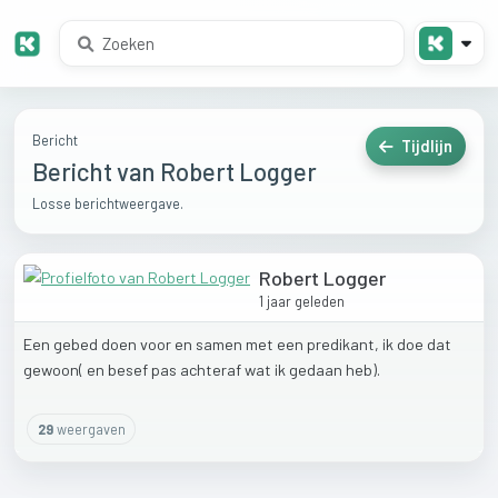
Bericht
Tijdlijn
Bericht van Robert Logger
Losse berichtweergave.
Robert Logger
1 jaar geleden
Een
gebed
doen
voor
en
samen
met
een
predikant,
ik
doe
dat
gewoon(
en
besef
pas
achteraf
wat
ik
gedaan
heb).
29
weergaven