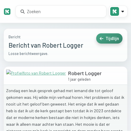
Bericht
Tijdlijn
Bericht van Robert Logger
Losse berichtweergave.
Robert Logger
1 jaar geleden
Zondag
een
leuk
gesprek
gehad
met
iemand
die
tot
geloof
gekomen
was.
Hij
wilde
mijn
verhaal
horen.
Het
probleem
is
dat
ik
nooit
uit
het
geloof
ben
geweest.
Het
enige
dat
ik
wel
gedaan
heb
is
dat
ik
uit
de
kerk
gestapt
ben
totdat
ik
in
2023
ontdekte
dat
er
moderne
kerken
bestaan
die
niet
in
hokjes
denken,
iets
waar
ik
alleen
maar
achter
kan
staan.
Het
mooie
is
dat
er
gisteren
weer
zo'n
kerk
is
opgericht
en
deze
zondag
haar
eerste