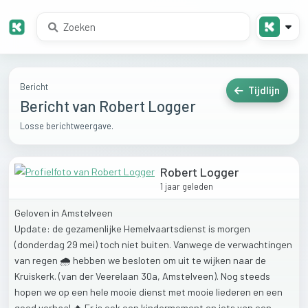
Bericht
Tijdlijn
Bericht van Robert Logger
Losse berichtweergave.
Robert Logger
1 jaar geleden
Geloven
in
Amstelveen
Update:
de
gezamenlijke
Hemelvaartsdienst
is
morgen
(donderdag
29
mei)
toch
niet
buiten.
Vanwege
de
verwachtingen
van
regen
🌧️
hebben
we
besloten
om
uit
te
wijken
naar
de
Kruiskerk.
(van
der
Veerelaan
30a,
Amstelveen).
Nog
steeds
hopen
we
op
een
hele
mooie
dienst
met
mooie
liederen
en
een
goed
verhaal.🔥
Er
is
ook
een
kindermoment
en
iets
van
een