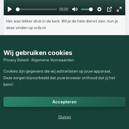
00:00
Play
Mute
Settings
PIP
Ente
Het
was
lekker
druk
in
de
kerk.
Wil
je
de
hele
dienst
zien,
kun
je
fulls
deze
vinden
op
xrds.nl
20
weergaven
Wij gebruiken cookies
Privacy Beleid
·
Algemene Voorwaarden
Cookies zijn gegevens die wij achterlaten op jouw apparaat.
Deze zorgen bijvoorbeeld dat jouw browser onthoud dat jij het
bent!
Accepteren
Sluiten