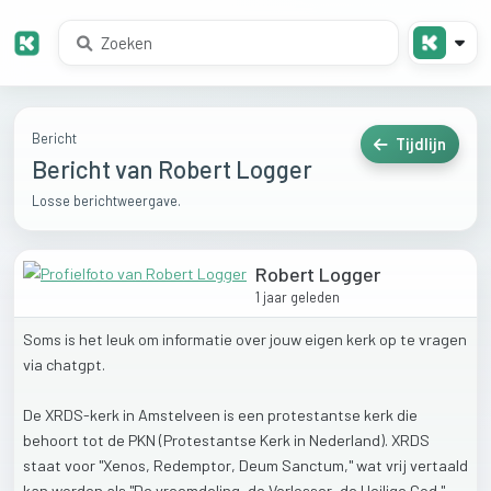
Bericht
Tijdlijn
Bericht van Robert Logger
Losse berichtweergave.
Robert Logger
1 jaar geleden
Soms
is
het
leuk
om
informatie
over
jouw
eigen
kerk
op
te
vragen
via
chatgpt.
De
XRDS-kerk
in
Amstelveen
is
een
protestantse
kerk
die
behoort
tot
de
PKN
(Protestantse
Kerk
in
Nederland).
XRDS
staat
voor
"Xenos,
Redemptor,
Deum
Sanctum,"
wat
vrij
vertaald
kan
worden
als
"De
vreemdeling,
de
Verlosser,
de
Heilige
God."