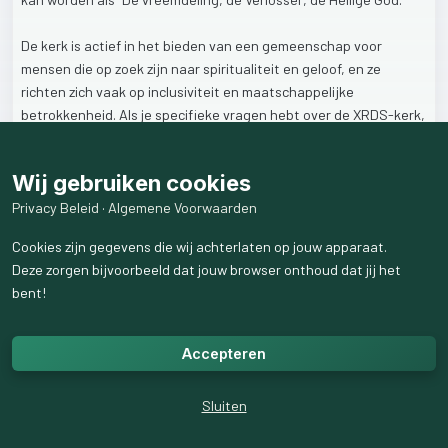
De
kerk
is
actief
in
het
bieden
van
een
gemeenschap
voor
mensen
die
op
zoek
zijn
naar
spiritualiteit
en
geloof,
en
ze
richten
zich
vaak
op
inclusiviteit
en
maatschappelijke
betrokkenheid.
Als
je
specifieke
vragen
hebt
over
de
XRDS-kerk,
zoals
hun
activiteiten
of
diensten,
kan
ik
proberen
om
daar
meer
informatie
over
te
geven.
Wij gebruiken cookies
Privacy Beleid
·
Algemene Voorwaarden
1
like
17
weergaven
Cookies zijn gegevens die wij achterlaten op jouw apparaat.
Deze zorgen bijvoorbeeld dat jouw browser onthoud dat jij het
bent!
Accepteren
Sluiten