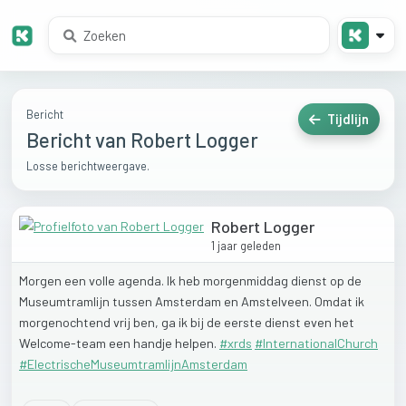
Bericht
Tijdlijn
Bericht van Robert Logger
Losse berichtweergave.
Robert Logger
1 jaar geleden
Morgen
een
volle
agenda.
Ik
heb
morgenmiddag
dienst
op
de
Museumtramlijn
tussen
Amsterdam
en
Amstelveen.
Omdat
ik
morgenochtend
vrij
ben,
ga
ik
bij
de
eerste
dienst
even
het
Welcome-team
een
handje
helpen.
#xrds
#InternationalChurch
#ElectrischeMuseumtramlijnAmsterdam