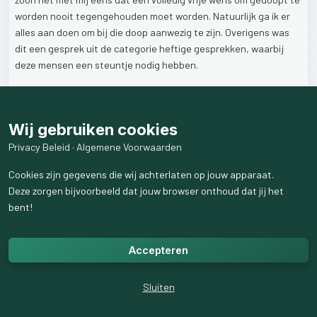
worden
nooit
tegengehouden
moet
worden.
Natuurlijk
ga
ik
er
alles
aan
doen
om
bij
die
doop
aanwezig
te
zijn.
Overigens
was
dit
een
gesprek
uit
de
categorie
heftige
gesprekken,
waarbij
deze
mensen
een
steuntje
nodig
hebben.
24
weergaven
Wij gebruiken cookies
Privacy Beleid
·
Algemene Voorwaarden
Cookies zijn gegevens die wij achterlaten op jouw apparaat.
Deze zorgen bijvoorbeeld dat jouw browser onthoud dat jij het
bent!
Accepteren
Sluiten