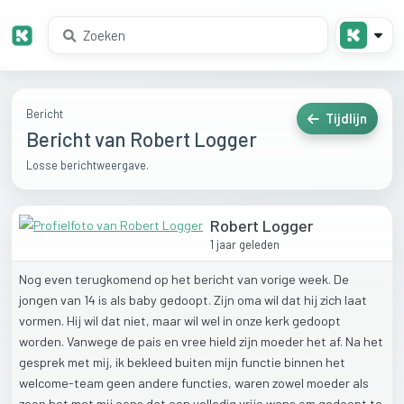
Bericht
Tijdlijn
Bericht van Robert Logger
Losse berichtweergave.
Robert Logger
1 jaar geleden
Nog
even
terugkomend
op
het
bericht
van
vorige
week.
De
jongen
van
14
is
als
baby
gedoopt.
Zijn
oma
wil
dat
hij
zich
laat
vormen.
Hij
wil
dat
niet,
maar
wil
wel
in
onze
kerk
gedoopt
worden.
Vanwege
de
pais
en
vree
hield
zijn
moeder
het
af.
Na
het
gesprek
met
mij,
ik
bekleed
buiten
mijn
functie
binnen
het
welcome-team
geen
andere
functies,
waren
zowel
moeder
als
zoon
het
met
mij
eens
dat
een
volledig
vrije
wens
om
gedoopt
te