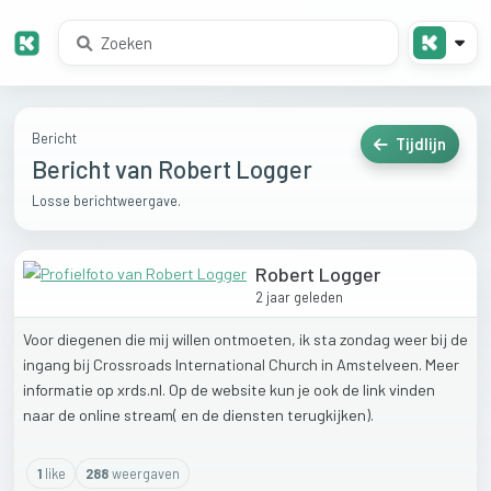
Bericht
Tijdlijn
Bericht van Robert Logger
Losse berichtweergave.
Robert Logger
2 jaar geleden
Voor
diegenen
die
mij
willen
ontmoeten,
ik
sta
zondag
weer
bij
de
ingang
bij
Crossroads
International
Church
in
Amstelveen.
Meer
informatie
op
xrds.nl.
Op
de
website
kun
je
ook
de
link
vinden
naar
de
online
stream(
en
de
diensten
terugkijken).
1
like
288
weergaven