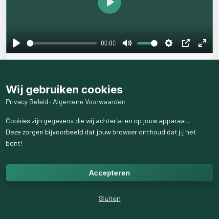
Play
00:00
Play
Mute
Settings
PIP
Ente
Cocktails
fulls
Wij gebruiken cookies
2
like
s
28
weergaven
Privacy Beleid
·
Algemene Voorwaarden
Cookies zijn gegevens die wij achterlaten op jouw apparaat.
Deze zorgen bijvoorbeeld dat jouw browser onthoud dat jij het
bent!
Accepteren
Sluiten