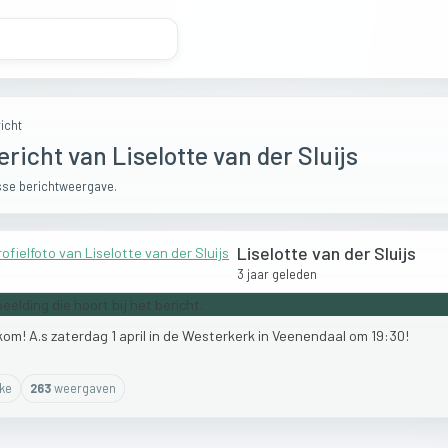
icht
ericht van Liselotte van der Sluijs
se berichtweergave.
Liselotte van der Sluijs
3 jaar geleden
kom!
A.s
zaterdag
1
april
in
de
Westerkerk
in
Veenendaal
om
19:30!
ike
263
weergaven