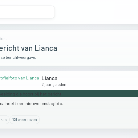
icht
ericht van Lianca
se berichtweergave.
Lianca
2 jaar geleden
nca
heeft
een
nieuwe
omslagfoto.
ike
s
121
weergaven