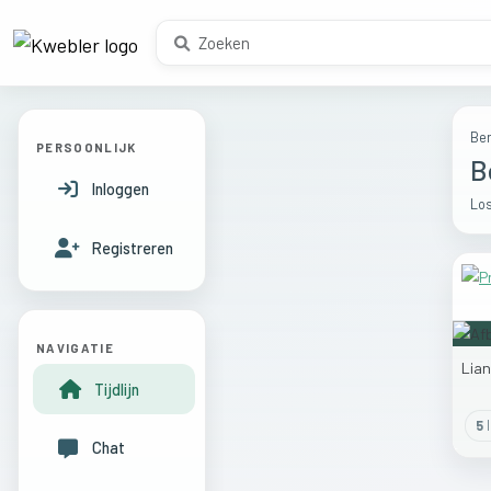
Ber
PERSOONLIJK
B
Inloggen
Los
Registreren
NAVIGATIE
Lia
Tijdlijn
5
l
Chat