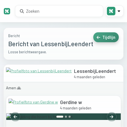
Bericht
Tijdlijn
Bericht van LessenbijLeendert
Losse berichtweergave.
LessenbijLeendert
4 maanden geleden
Amen
🙏
Gerdine w
4 maanden geleden
Vorige
Volgend