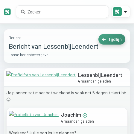
Bericht
Tijdlijn
Bericht van LessenbijLeendert
Losse berichtweergave.
LessenbijLeendert
4 maanden geleden
Ja
plannen
zat
maar
het
weekend
is
vaak
net
5
dagen
tekort
hè
😊
Joachim
4 maanden geleden
Weekend!
Jullie
nog
leuke
plannen?