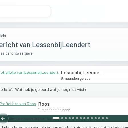
icht
ericht van LessenbijLeendert
se berichtweergave.
LessenbijLeendert
9 maanden geleden
ie
foto’s.
Wat
heb
je
geleerd
wat
je
nog
niet
wist?
Roos
11 maanden geleden
Vorige
rkshop
fotografie
vervolg
gehad
vandaag.
Heel
interessant
en
leerzaa