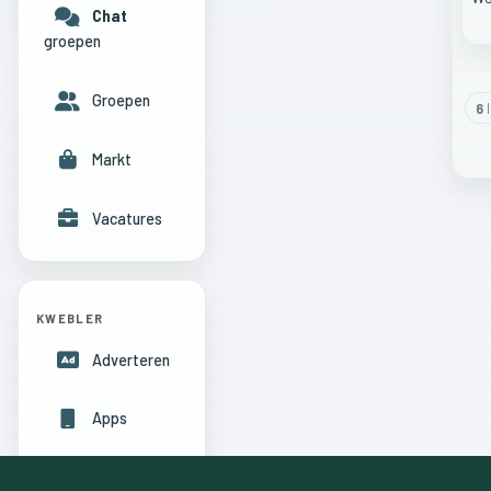
Chat
groepen
Groepen
6
l
Markt
Vacatures
KWEBLER
Adverteren
Apps
Hulpcentrum