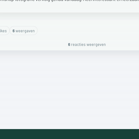
ike
s
6
weergaven
6
reactie
s
weergeven