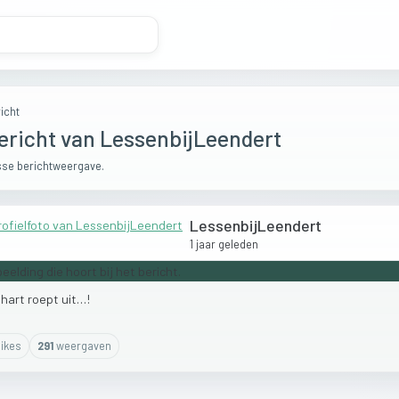
icht
ericht van LessenbijLeendert
se berichtweergave.
LessenbijLeendert
1 jaar geleden
n
hart
roept
uit…!
ike
s
291
weergaven