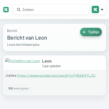
Bericht
Tijdlijn
Bericht van Leon
Losse berichtweergave.
Leon
1 jaar geleden
Jubilee
https://www.youtube.com/watch?v=FV6d3nFQ_CU
100
weergaven