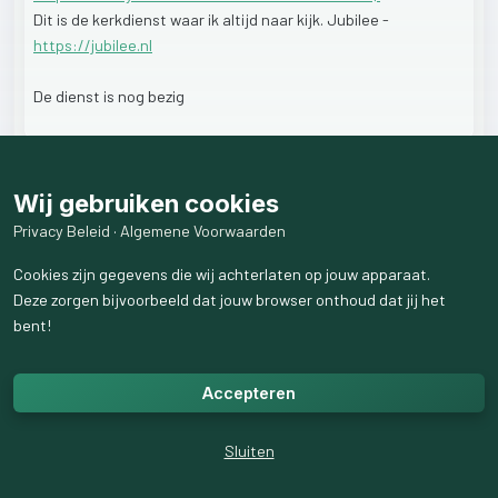
Dit
is
de
kerkdienst
waar
ik
altijd
naar
kijk.
Jubilee
-
https://jubilee.nl
De
dienst
is
nog
bezig
Wij gebruiken cookies
1
like
3
weergaven
Privacy Beleid
·
Algemene Voorwaarden
7
reactie
s
weergeven
Cookies zijn gegevens die wij achterlaten op jouw apparaat.
Deze zorgen bijvoorbeeld dat jouw browser onthoud dat jij het
bent!
Accepteren
Sluiten