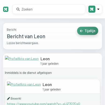
Bericht
Tijdlijn
Bericht van Leon
Losse berichtweergave.
Leon
1 jaar geleden
Inmiddels
is
de
dienst
afgelopen
Leon
1 jaar geleden
Bewerkt
https://www.youtube.com/watch?v=_xLlZ7O7CsQ