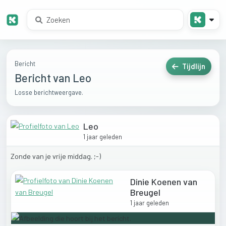
Bericht
Tijdlijn
Bericht van Leo
Losse berichtweergave.
Leo
1 jaar geleden
Zonde
van
je
vrije
middag.
;-)
Dinie Koenen van
Breugel
1 jaar geleden