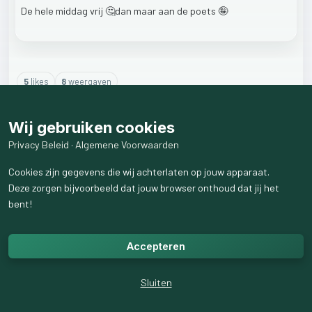
De
hele
middag
vrij
🤔dan
maar
aan
de
poets
🤪
5
like
s
8
weergaven
6
reactie
s
weergeven
Wij gebruiken cookies
Privacy Beleid
·
Algemene Voorwaarden
Cookies zijn gegevens die wij achterlaten op jouw apparaat.
Deze zorgen bijvoorbeeld dat jouw browser onthoud dat jij het
bent!
Accepteren
Sluiten