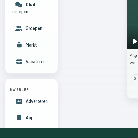
Chat
groepen
Groepen
Markt
P
Afg
Vacatures
van
2
l
KWEBLER
Adverteren
Apps
Hulpcentrum