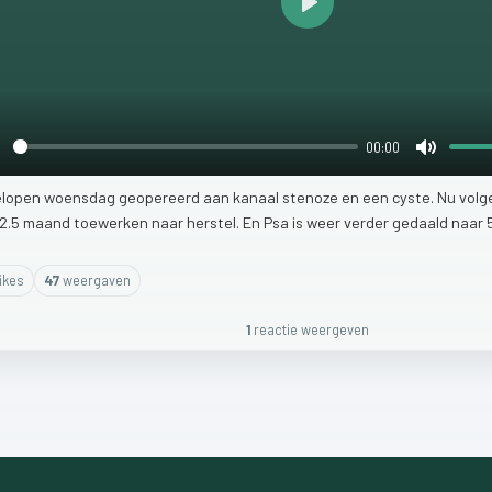
Play
00:00
lay
Mute
elopen
woensdag
geopereerd
aan
kanaal
stenoze
en
een
cyste.
Nu
volg
2.5
maand
toewerken
naar
herstel.
En
Psa
is
weer
verder
gedaald
naar
ike
s
47
weergaven
1
reactie
weergeven