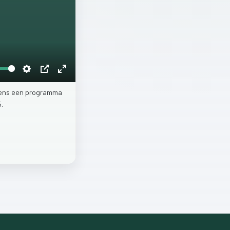
Settings
PIP
Enter
fullscreen
ens
een
programma
5.