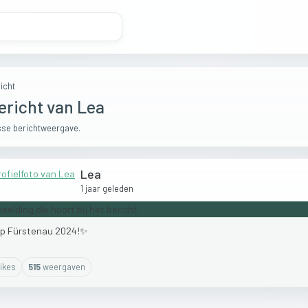
icht
ericht van Lea
se berichtweergave.
Lea
1 jaar geleden
mp
Fürstenau
2024!✨️
ike
s
515
weergaven