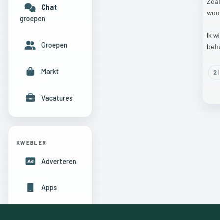
Zoa
Chat
woo
groepen
Ik
wi
Groepen
beh
Markt
2
l
Vacatures
KWEBLER
Adverteren
Apps
Hulpcentrum