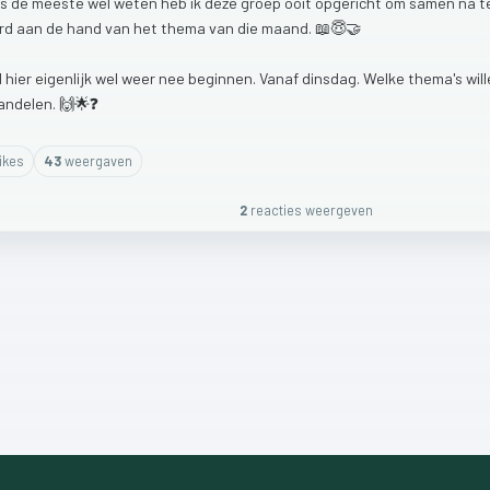
ls
de
meeste
wel
weten
heb
ik
deze
groep
ooit
opgericht
om
samen
na
t
rd
aan
de
hand
van
het
thema
van
die
maand.
📖😇🤝
l
hier
eigenlijk
wel
weer
nee
beginnen.
Vanaf
dinsdag.
Welke
thema's
wil
andelen.
🙌🌟❓
ike
s
43
weergaven
2
reactie
s
weergeven