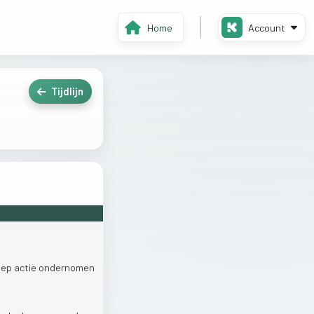
Home
Account
Tijdlijn
oep
actie
ondernomen