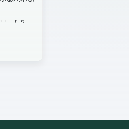
e
denken
over
gods
len
jullie
graag