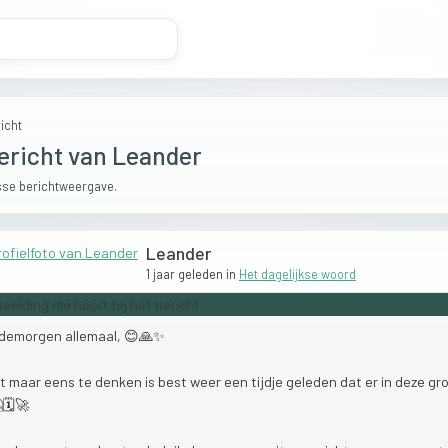
icht
ericht van Leander
se berichtweergave.
Leander
1 jaar geleden
in
Het dagelijkse woord
demorgen
allemaal,
😊🙏✨
at
maar
eens
te
denken
is
best
weer
een
tijdje
geleden
dat
er
in
deze
gr
🗓️🚀