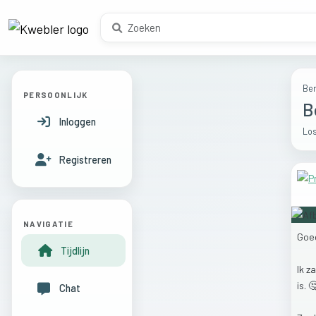
Ber
PERSOONLIJK
B
Inloggen
Los
Registreren
NAVIGATIE
Goe
Tijdlijn
Ik
z
is.

Chat