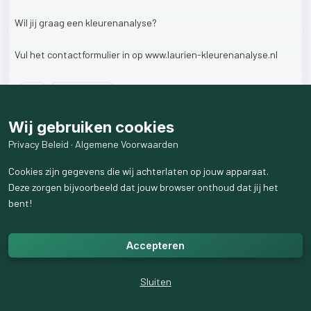
Wil
jij
graag
een
kleurenanalyse?
Vul
het
contactformulier
in
op
www.laurien-kleurenanalyse.nl
1
like
101
weergaven
Wij gebruiken cookies
Privacy Beleid
·
Algemene Voorwaarden
Cookies zijn gegevens die wij achterlaten op jouw apparaat.
Deze zorgen bijvoorbeeld dat jouw browser onthoud dat jij het
bent!
Accepteren
Sluiten