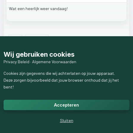
Wat
een
heerlijk
weer
vandaag!
8
like
s
7
weergaven
4
reactie
s
weergeven
Wij gebruiken cookies
Privacy Beleid
·
Algemene Voorwaarden
Cookies zijn gegevens die wij achterlaten op jouw apparaat.
Deze zorgen bijvoorbeeld dat jouw browser onthoud dat jij het
bent!
Accepteren
Sluiten