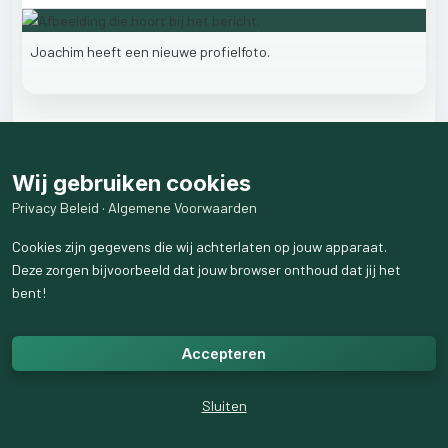
Joachim
heeft
een
nieuwe
profielfoto.
15
like
s
3
weergaven
Wij gebruiken cookies
5
reactie
s
weergeven
Privacy Beleid
·
Algemene Voorwaarden
Cookies zijn gegevens die wij achterlaten op jouw apparaat.
Deze zorgen bijvoorbeeld dat jouw browser onthoud dat jij het
bent!
Accepteren
Sluiten