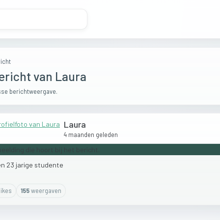
icht
ericht van Laura
se berichtweergave.
Laura
4 maanden geleden
en
23
jarige
studente
ike
s
155
weergaven