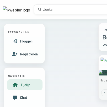
Ber
PERSOONLIJK
B
Inloggen
Los
Registreren
NAVIGATIE
Ik
b
Tijdlijn
4
l
Chat