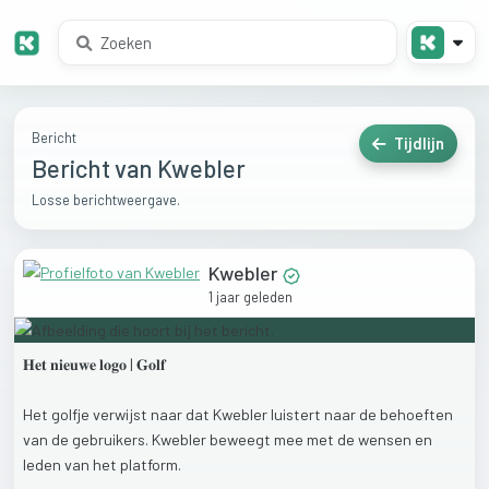
Bericht
Tijdlijn
Bericht van Kwebler
Losse berichtweergave.
Kwebler
1 jaar geleden
𝐇𝐞𝐭
𝐧𝐢𝐞𝐮𝐰𝐞
𝐥𝐨𝐠𝐨
|
𝐆𝐨𝐥𝐟
Het
golfje
verwijst
naar
dat
Kwebler
luistert
naar
de
behoeften
van
de
gebruikers.
Kwebler
beweegt
mee
met
de
wensen
en
leden
van
het
platform.