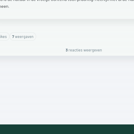
heen.
ike
s
7
weergaven
3
reactie
s
weergeven