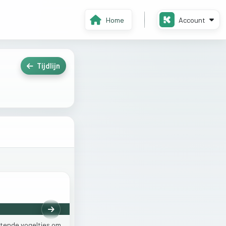
Home
Account
Tijdlijn
Volgende
uitende
vogeltjes
om