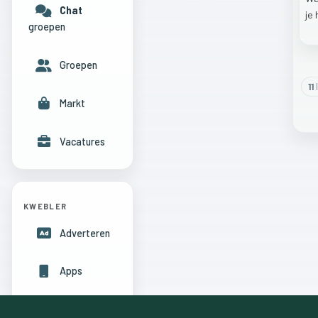
Chat
je
groepen
Groepen
11
l
Markt
Vacatures
KWEBLER
Adverteren
Apps
Hulpcentrum