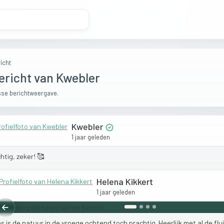
icht
ericht van Kwebler
se berichtweergave.
Kwebler
1 jaar geleden
htig,
zeker!
🥰
Helena Kikkert
1 jaar geleden
Vorige
as
is
de
natuur
in
de
vroege
ochtend
toch
prachtig.
Heerlijk
met
al
de
fl