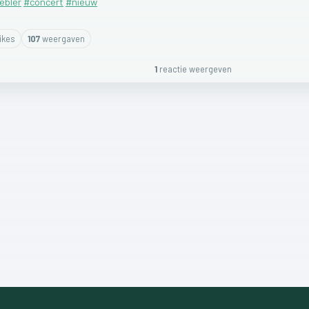
ebler
#concert
#nieuw
ike
s
107
weergaven
1
reactie
weergeven