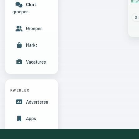
#kw
Chat
groepen
3
l
Groepen
Markt
Vacatures
KWEBLER
Adverteren
Apps
Hulpcentrum