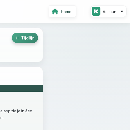
Home
Account
Tijdlijn
de
app
zie
je
in
één
n.