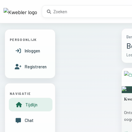
Ber
PERSOONLIJK
B
Inloggen
Los
Registreren
NAVIGATIE
𝐊𝐰𝐞
Tijdlijn
Ont
oog
Chat