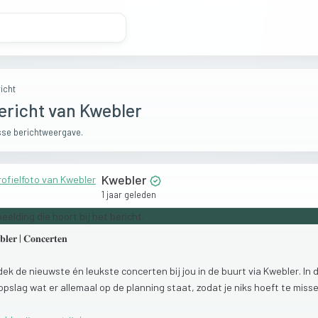
icht
ericht van Kwebler
se berichtweergave.
Kwebler
1 jaar geleden
𝐥𝐞𝐫
|
𝐂𝐨𝐧𝐜𝐞𝐫𝐭𝐞𝐧
dek
de
nieuwste
én
leukste
concerten
bij
jou
in
de
buurt
via
Kwebler.
In
opslag
wat
er
allemaal
op
de
planning
staat,
zodat
je
niks
hoeft
te
misse