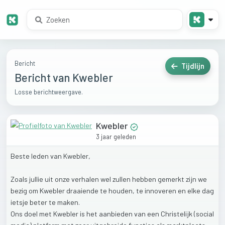
Bericht
Tijdlijn
Bericht van Kwebler
Losse berichtweergave.
Kwebler
3 jaar geleden
Beste
leden
van
Kwebler,
Zoals
jullie
uit
onze
verhalen
wel
zullen
hebben
gemerkt
zijn
we
bezig
om
Kwebler
draaiende
te
houden,
te
innoveren
en
elke
dag
ietsje
beter
te
maken.
Ons
doel
met
Kwebler
is
het
aanbieden
van
een
Christelijk
(social