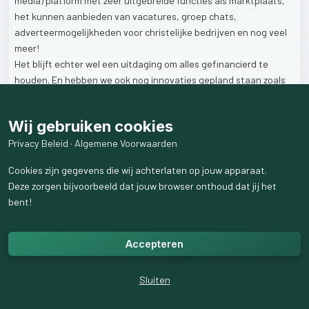
media)
platform
met
zeer
uitgebreide
functies
als
marktplaats,
het
kunnen
aanbieden
van
vacatures,
groep
chats,
adverteermogelijkheden
voor
christelijke
bedrijven
en
nog
veel
meer!
Het
blijft
echter
wel
een
uitdaging
om
alles
gefinancierd
te
houden.
En
hebben
we
ook
nog
innovaties
gepland
staan
zoals
het
aanbieden
van
een
streamingsdienst
voor
kerkdiensten
en
het
aanbieden
van
gefilterd
videomateriaal.
Ook
een
Wij gebruiken cookies
zoekmachine
is
nog
een
wens
van
Kwebler
om
te
implementeren.
We
zien
als
initiatiefnemers
de
groeiende
noodzaak
voor
een
Privacy Beleid
·
Algemene Voorwaarden
christelijk
gefilterd
alternatief
voor
al
de
voorgenoemde
zaken
Cookies zijn gegevens die wij achterlaten op jouw apparaat.
om
zo
onszelf,
onze
jongeren
te
beschermen
tegen
de
vele
Deze zorgen bijvoorbeeld dat jouw browser onthoud dat jij het
verleidingen
die
internet
te
bieden
heeft.
bent!
Daarom
zijn
we
via
ons
netwerk
op
de
tip
gebracht
om
kleinschalige
en
persoonlijke
crowdfunding
op
te
starten
om
Accepteren
onze
huidige
diensten
te
kunnen
blijven
continueren
en
te
innoveren
op
de
vereiste
onderdelen.
Op
deze
manier
hopen
we
Sluiten
de
christelijke
vormgeving
van
Kwebler
ook
op
een
Bijbelse
wijze
met
elkaar
en
onze
medechristenen
te
kunnen
dragen.
Hiermee