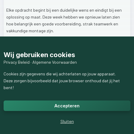
Elke
opdracht
begint
bij
een
duidelijke
wens
en
eindigt
bij
een
oplossing
op
maat.
Deze
week
hebben
we
opnieuw
laten
zien
hoe
belangrijk
een
goede
voorbereiding,
strak
teamwerk
en
vakkundige
montage
zijn.
Of
het
nu
gaat
om
het
vervangen
van
een
deur,
het
verbeteren
van
de
veiligheid
of
het
oplossen
van
een
storing:
wij
zorgen
dat
Wij gebruiken cookies
het
klopt
–
tot
in
detail.
Privacy Beleid
·
Algemene Voorwaarden
Op
naar
een
nieuwe
week
vol
mooie
uitdagingen!
Cookies zijn gegevens die wij achterlaten op jouw apparaat.
Deze zorgen bijvoorbeeld dat jouw browser onthoud dat jij het
#Uwwensisonzeuitdaging
#Bedrijfsdeuren
#MontageExpert
bent!
#Topkwaliteit
#Vakmanschap
#TevredenKlanten
#ProjectenInBeeld
#Deuren
#Overheaddeuren
Accepteren
#GarageToegang
#Installatie
#OpMaat
#Innovatie
#Klantenservice
#Bouw
#Techniek
#Teamwork
#Industrieel
#Logistiek
#Ondernemen
#Vertrouwen
#Efficiënt
#Maatwerk
Sluiten
#Onderhoud
#Duurzaamheid
#Storing
#Optimalisatie
#Flexibel
#onderhoud
#Probleemoplossing