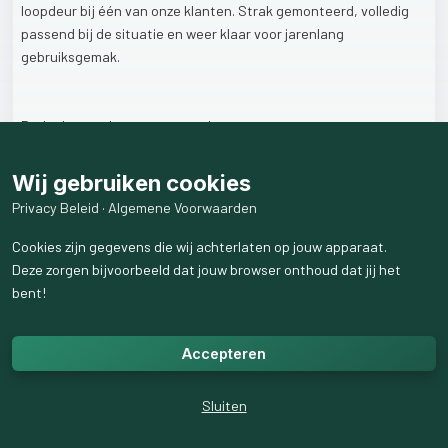
loopdeur
bij
één
van
onze
klanten.
Strak
gemonteerd,
volledig
passend
bij
de
situatie
en
weer
klaar
voor
jarenlang
gebruiksgemak.
Bedankt
voor
het
vertrouwen!
Wij gebruiken cookies
#Uwwensisonzeuitdaging
#Bedrijfsdeuren
#MontageExpert
Privacy Beleid
·
Algemene Voorwaarden
#Topkwaliteit
#Vakmanschap
#TevredenKlanten
#ProjectenInBeeld
#Deuren
#Overheaddeuren
Cookies zijn gegevens die wij achterlaten op jouw apparaat.
#GarageToegang
#Installatie
#OpMaat
#Innovatie
Deze zorgen bijvoorbeeld dat jouw browser onthoud dat jij het
#Klantenservice
#Bouw
#Techniek
#Teamwork
#Industrieel
bent!
#Logistiek
#Ondernemen
#Vertrouwen
#Efficiënt
#Maatwerk
#Onderhoud
#Duurzaamheid
#Storing
#Optimalisatie
#Flexibel
Accepteren
#onderhoud
#Probleemoplossing
Sluiten
1
like
30
weergaven