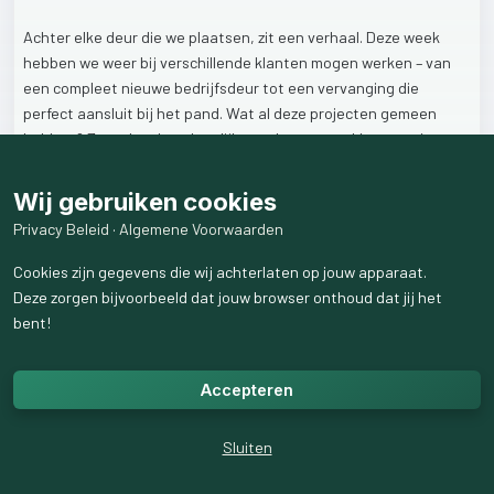
Achter
elke
deur
die
we
plaatsen,
zit
een
verhaal.
Deze
week
hebben
we
weer
bij
verschillende
klanten
mogen
werken
–
van
een
compleet
nieuwe
bedrijfsdeur
tot
een
vervanging
die
perfect
aansluit
bij
het
pand.
Wat
al
deze
projecten
gemeen
hebben?
Ze
maken
het
dagelijks
werk
van
onze
klanten
nét
even
makkelijker,
veiliger
en
mooier.
Wij gebruiken cookies
Soms
is
het
een
deur
die
na
jaren
trouwe
dienst
wordt
Privacy Beleid
·
Algemene Voorwaarden
vervangen,
soms
een
gloednieuwe
entree
voor
een
bedrijf
dat
groeit.
Wat
de
reden
ook
is,
wij
zorgen
voor
een
vakkundige
Cookies zijn gegevens die wij achterlaten op jouw apparaat.
montage
en
een
perfect
eindresultaat.
Deze zorgen bijvoorbeeld dat jouw browser onthoud dat jij het
bent!
Denk
je
na
over
een
nieuwe
deur
of
wil
je
weten
wat
wij
voor
jou
kunnen
betekenen?
We
staan
voor
je
klaar!
Accepteren
🔍
Meer
inspiratie?
Kijk
op:
www.kerkhoffbedrijfsdeuren.nl
Sluiten
#Uwwensisonzeuitdaging
#Bedrijfsdeuren
#Montage
#Kwaliteit
#Vakmanschap
#TevredenKlanten
#Projecten
#Deuren