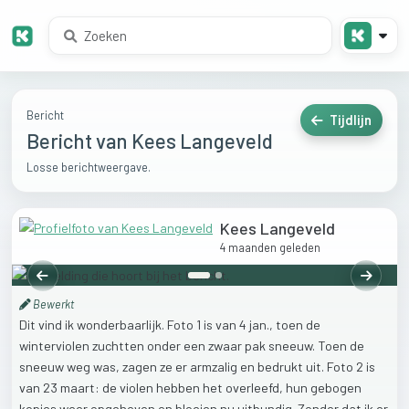
Bericht
Tijdlijn
Bericht van Kees Langeveld
Losse berichtweergave.
Kees Langeveld
4 maanden geleden
Vorige
Volgen
Bewerkt
Dit
vind
ik
wonderbaarlijk.
Foto
1
is
van
4
jan.,
toen
de
winterviolen
zuchtten
onder
een
zwaar
pak
sneeuw.
Toen
de
sneeuw
weg
was,
zagen
ze
er
armzalig
en
bedrukt
uit.
Foto
2
is
van
23
maart:
de
violen
hebben
het
overleefd,
hun
gebogen
kopjes
weer
opgeheven
en
bloeien
nu
uitbundig.
Zonder
dat
ik
er