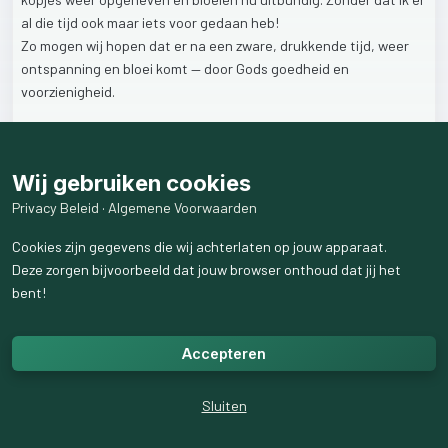
al
die
tijd
ook
maar
iets
voor
gedaan
heb!
Zo
mogen
wij
hopen
dat
er
na
een
zware,
drukkende
tijd,
weer
ontspanning
en
bloei
komt
—
door
Gods
goedheid
en
voorzienigheid.
1
like
35
weergaven
Wij gebruiken cookies
Privacy Beleid
·
Algemene Voorwaarden
Cookies zijn gegevens die wij achterlaten op jouw apparaat.
Deze zorgen bijvoorbeeld dat jouw browser onthoud dat jij het
bent!
Accepteren
Sluiten