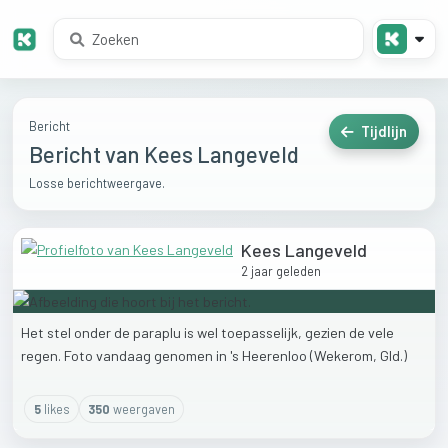
Bericht
Tijdlijn
Bericht van Kees Langeveld
Losse berichtweergave.
Kees Langeveld
2 jaar geleden
Het
stel
onder
de
paraplu
is
wel
toepasselijk,
gezien
de
vele
regen.
Foto
vandaag
genomen
in
's
Heerenloo
(Wekerom,
Gld.)
5
like
s
350
weergaven