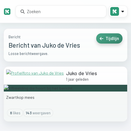
Bericht
Tijdlijn
Bericht van Juko de Vries
Losse berichtweergave.
Juko de Vries
1 jaar geleden
Zwartkop
mees
8
like
s
143
weergaven