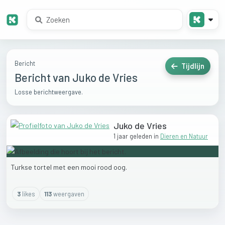
Bericht
Tijdlijn
Bericht van Juko de Vries
Losse berichtweergave.
Juko de Vries
1 jaar geleden
in
Dieren en Natuur
Turkse
tortel
met
een
mooi
rood
oog.
3
like
s
113
weergaven