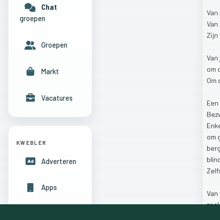
Chat
Van
groepen
Van
Zijn
Groepen
Van
om
Markt
Om
Vacatures
Een
Bez
Enk
om
KWEBLER
ber
bli
Adverteren
Zel
Apps
Van
zoa
Hulpcentrum
als