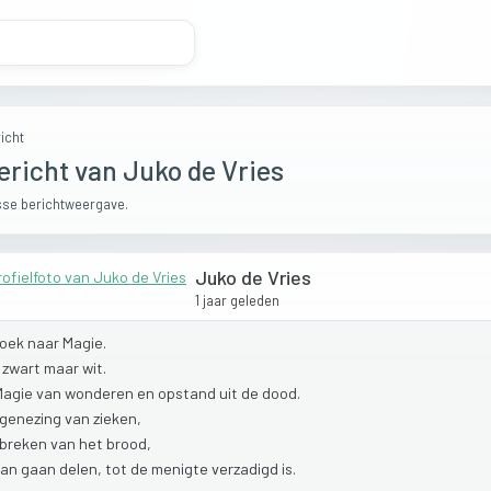
icht
ericht van Juko de Vries
se berichtweergave.
Juko de Vries
1 jaar geleden
zoek
naar
Magie.
t
zwart
maar
wit.
Magie
van
wonderen
en
opstand
uit
de
dood.
genezing
van
zieken,
breken
van
het
brood,
dan
gaan
delen,
tot
de
menigte
verzadigd
is.