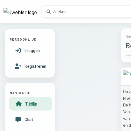
Ber
PERSOONLIJK
B
Inloggen
Los
Registreren
Op
NAVIGATIE
Nie
Tijdlijn
De
Van
van
Chat
en