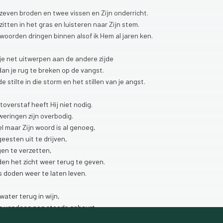
zeven
broden
en
twee
vissen
en
Zijn
onderricht.
zitten
in
het
gras
en
luisteren
naar
Zijn
stem.
woorden
dringen
binnen
alsof
ik
Hem
al
jaren
ken.
je
net
uitwerpen
aan
de
andere
zijde
dan
je
rug
te
breken
op
de
vangst.
de
stilte
in
die
storm
en
het
stillen
van
je
angst.
toverstaf
heeft
Hij
niet
nodig.
weringen
zijn
overbodig.
el
maar
Zijn
woord
is
al
genoeg,
geesten
uit
te
drijven,
gen
te
verzetten,
nden
het
zicht
weer
terug
te
geven.
fs
doden
weer
te
laten
leven.
water
terug
in
wijn,
ls
vandaag
nog
steeds
gebeurt,
je
het
maar
wilt
zien.