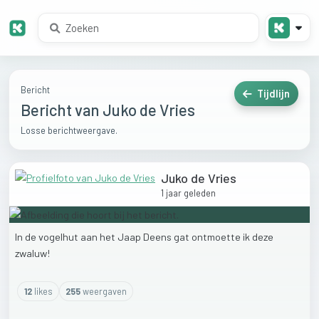
Bericht
Tijdlijn
Bericht van Juko de Vries
Losse berichtweergave.
Juko de Vries
1 jaar geleden
In
de
vogelhut
aan
het
Jaap
Deens
gat
ontmoette
ik
deze
zwaluw!
12
like
s
255
weergaven