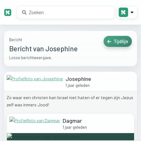
Bericht
Tijdlijn
Bericht van Josephine
Losse berichtweergave.
Josephine
1 jaar geleden
Zo
waar
een
christen
kan
Israel
niet
haten
of
er
tegen
zijn
Jezus
zelf
was
inmers
Jood!
Dagmar
1 jaar geleden