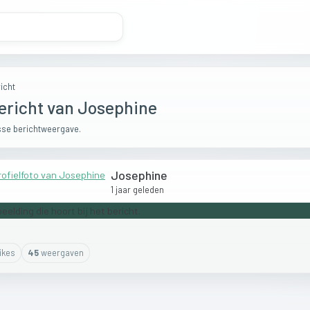
icht
ericht van Josephine
se berichtweergave.
Josephine
1 jaar geleden
ike
s
45
weergaven