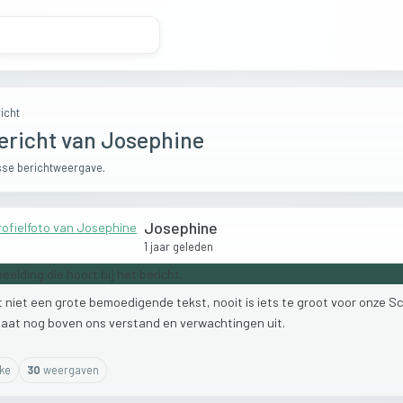
icht
ericht van Josephine
se berichtweergave.
Josephine
1 jaar geleden
t
niet
een
grote
bemoedigende
tekst,
nooit
is
iets
te
groot
voor
onze
Sc
gaat
nog
boven
ons
verstand
en
verwachtingen
uit.
ike
30
weergaven