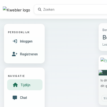
Ber
PERSOONLIJK
B
Inloggen
Los
Registreren
NAVIGATIE
Is
di
Tijdlijn
dit
Chat
1
l