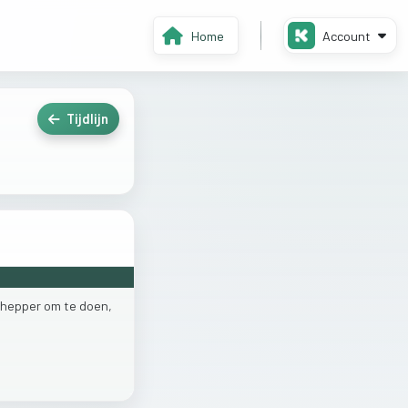
Home
Account
Tijdlijn
hepper
om
te
doen,