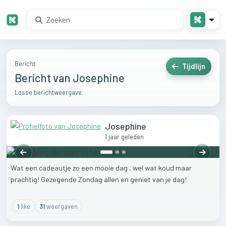
Bericht
Tijdlijn
Bericht van Josephine
Losse berichtweergave.
Josephine
1 jaar geleden
Vorige
Volgen
Wat
een
cadeautje
zo
een
mooie
dag
,
wel
wat
koud
maar
prachtig!
Gezegende
Zondag
allen
en
geniet
van
je
dag!
1
like
31
weergaven