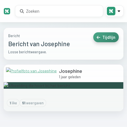
Bericht
Tijdlijn
Bericht van Josephine
Losse berichtweergave.
Josephine
1 jaar geleden
1
like
51
weergaven