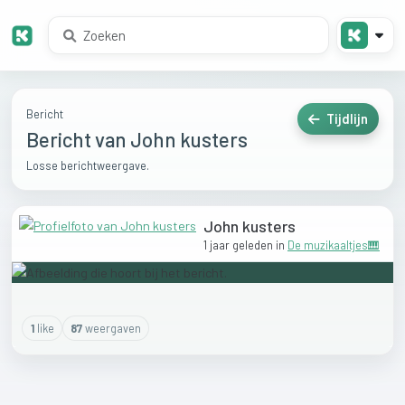
Bericht
Tijdlijn
Bericht van John kusters
Losse berichtweergave.
John kusters
1 jaar geleden
in
De muzikaaltjes🎹
1
like
87
weergaven